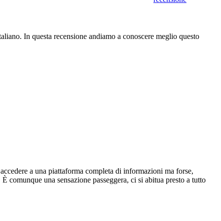
 italiano. In questa recensione andiamo a conoscere meglio questo
i accedere a una piattaforma completa di informazioni ma forse,
ca. È comunque una sensazione passeggera, ci si abitua presto a tutto