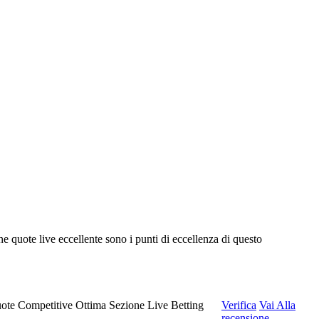
 quote live eccellente sono i punti di eccellenza di questo
ote Competitive Ottima Sezione Live Betting
Verifica
Vai Alla
recensione