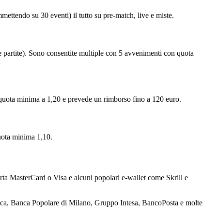
tendo su 30 eventi) il tutto su pre-match, live e miste.
e partite). Sono consentite multiple con 5 avvenimenti con quota
quota minima a 1,20 e prevede un rimborso fino a 120 euro.
uota minima 1,10.
arta MasterCard o Visa e alcuni popolari e-wallet come Skrill e
 Banca, Banca Popolare di Milano, Gruppo Intesa, BancoPosta e molte