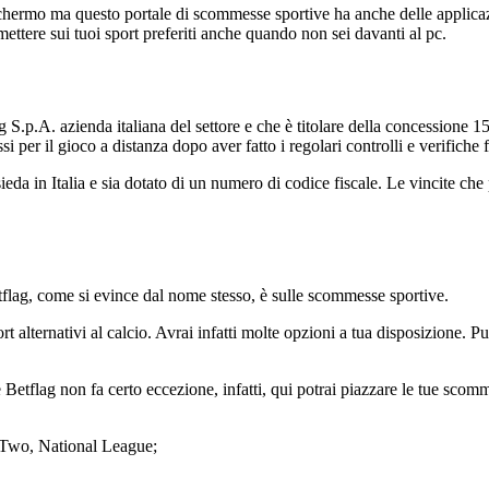
schermo ma questo portale di scommesse sportive ha anche delle applica
ettere sui tuoi sport preferiti anche quando non sei davanti al pc.
ag S.p.A. azienda italiana del settore e che è titolare della concessi
er il gioco a distanza dopo aver fatto i regolari controlli e verifiche f
eda in Italia e sia dotato di un numero di codice fiscale. Le vincite che
tflag, come si evince dal nome stesso, è sulle scommesse sportive.
 alternativi al calcio. Avrai infatti molte opzioni a tua disposizione. Pu
Betflag non fa certo eccezione, infatti, qui potrai piazzare le tue sco
Two, National League;