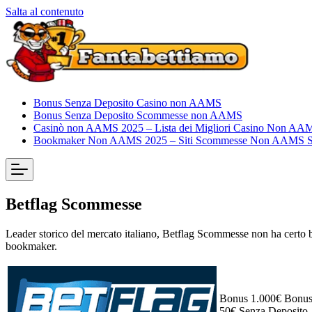
Salta al contenuto
Bonus Senza Deposito Casino non AAMS
Bonus Senza Deposito Scommesse non AAMS
Casinò non AAMS 2025 – Lista dei Migliori Casino Non AAM
Bookmaker Non AAMS 2025 – Siti Scommesse Non AAMS Si
Betflag Scommesse
Leader storico del mercato italiano, Betflag Scommesse non ha certo bi
bookmaker.
Bonus
1.000€ Bonus
50€ Senza Deposito