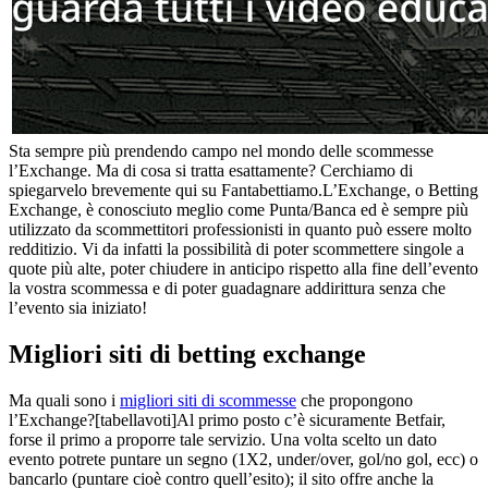
Sta sempre più prendendo campo nel mondo delle scommesse
l’Exchange. Ma di cosa si tratta esattamente? Cerchiamo di
spiegarvelo brevemente qui su Fantabettiamo.L’Exchange, o Betting
Exchange, è conosciuto meglio come Punta/Banca ed è sempre più
utilizzato da scommettitori professionisti in quanto può essere molto
redditizio. Vi da infatti la possibilità di poter scommettere singole a
quote più alte, poter chiudere in anticipo rispetto alla fine dell’evento
la vostra scommessa e di poter guadagnare addirittura senza che
l’evento sia iniziato!
Migliori siti di betting exchange
Ma quali sono i
migliori siti di scommesse
che propongono
l’Exchange?[tabellavoti]Al primo posto c’è sicuramente Betfair,
forse il primo a proporre tale servizio. Una volta scelto un dato
evento potrete puntare un segno (1X2, under/over, gol/no gol, ecc) o
bancarlo (puntare cioè contro quell’esito); il sito offre anche la