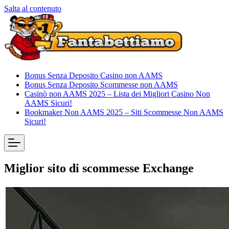
Salta al contenuto
Bonus Senza Deposito Casino non AAMS
Bonus Senza Deposito Scommesse non AAMS
Casinò non AAMS 2025 – Lista dei Migliori Casino Non
AAMS Sicuri!
Bookmaker Non AAMS 2025 – Siti Scommesse Non AAMS
Sicuri!
Miglior sito di scommesse Exchange