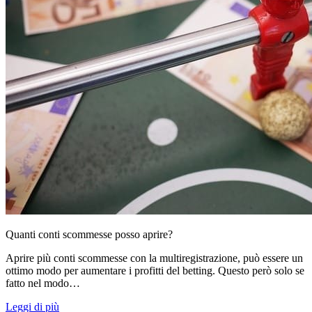
Quanti conti scommesse posso aprire?
Aprire più conti scommesse con la multiregistrazione, può essere un
ottimo modo per aumentare i profitti del betting. Questo però solo se
fatto nel modo…
Leggi di più