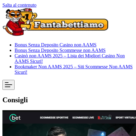
Salta al contenuto
Bonus Senza Deposito Casino non AAMS
Bonus Senza Deposito Scommesse non AAMS
Casinò non AAMS 2025 – Lista dei Migliori Casino Non
AAMS Sicuri!
Bookmaker Non AAMS 2025 – Siti Scommesse Non AAMS
Sicuri!
Consigli