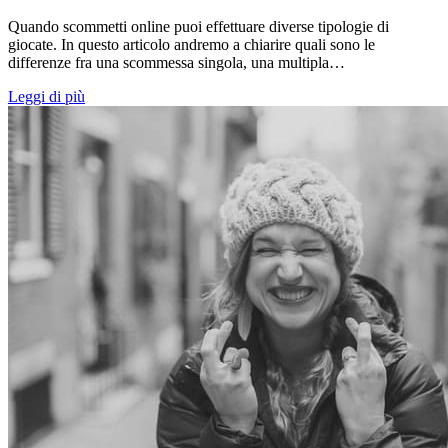
Quando scommetti online puoi effettuare diverse tipologie di
giocate. In questo articolo andremo a chiarire quali sono le
differenze fra una scommessa singola, una multipla…
Leggi di più