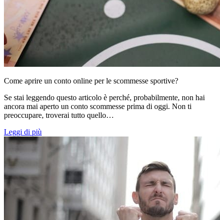
Come aprire un conto online per le scommesse sportive?
Se stai leggendo questo articolo è perché, probabilmente, non hai
ancora mai aperto un conto scommesse prima di oggi. Non ti
preoccupare, troverai tutto quello…
Leggi di più