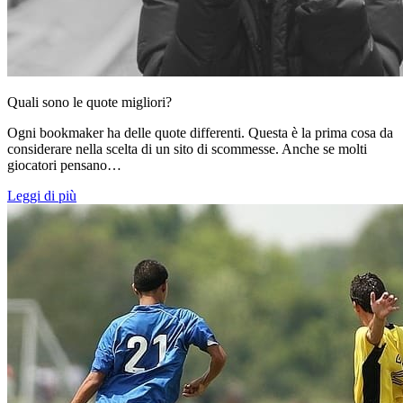
Quali sono le quote migliori?
Ogni bookmaker ha delle quote differenti. Questa è la prima cosa da
considerare nella scelta di un sito di scommesse. Anche se molti
giocatori pensano…
Leggi di più