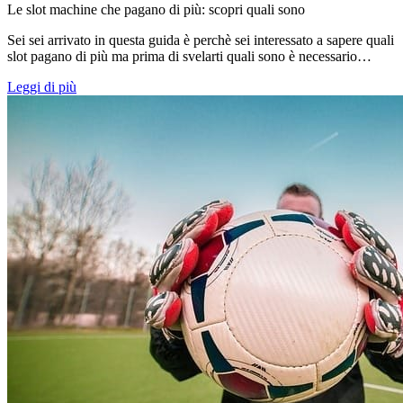
Le slot machine che pagano di più: scopri quali sono
Sei sei arrivato in questa guida è perchè sei interessato a sapere quali
slot pagano di più ma prima di svelarti quali sono è necessario…
Leggi di più