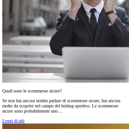
Quali sono le scommesse sicure?
Se non hai ancora sentito parlare di scommesse sicure, hai ancora
molto da scoprire nel campo del betting sportivo. Le scommesse
sicure sono probabilmente uno…
Leggi di più