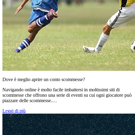
Dove è meglio aprire un conto scommesse?
Navigando online è molto facile imbattersi in moltissimi siti di
scommesse che offrono una serie di eventi su cui ogni giocatore può
piazzare delle scommesse.…
Leggi di più