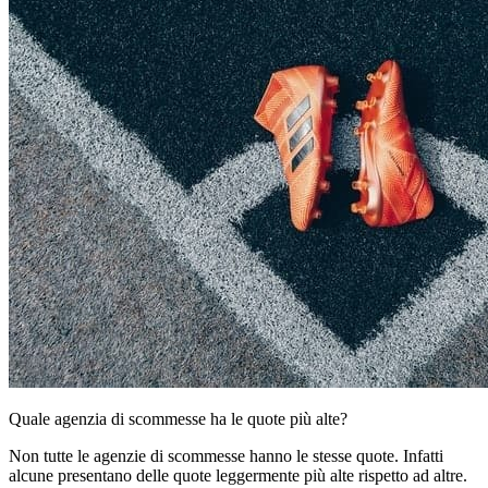
Quale agenzia di scommesse ha le quote più alte?
Non tutte le agenzie di scommesse hanno le stesse quote. Infatti
alcune presentano delle quote leggermente più alte rispetto ad altre.