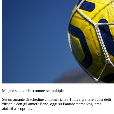
Miglior sito per le scommesse multiple
Sei un amante di schedine chilometriche? Ti diverti a fare i cosi detti
“listoni” con gli amici? Bene, oggi su Fantabettiamo vogliamo
aiutarti a scoprire…