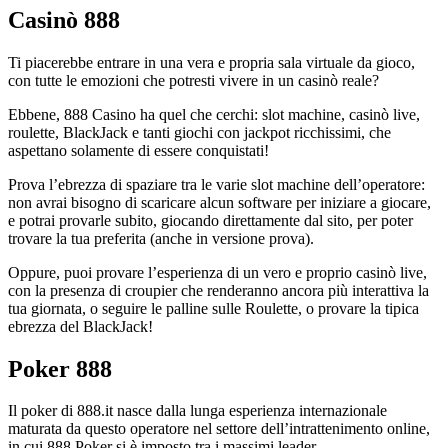
Casinò 888
Ti piacerebbe entrare in una vera e propria sala virtuale da gioco,
con tutte le emozioni che potresti vivere in un casinò reale?
Ebbene, 888 Casino ha quel che cerchi: slot machine, casinò live,
roulette, BlackJack e tanti giochi con jackpot ricchissimi, che
aspettano solamente di essere conquistati!
Prova l’ebrezza di spaziare tra le varie slot machine dell’operatore:
non avrai bisogno di scaricare alcun software per iniziare a giocare,
e potrai provarle subito, giocando direttamente dal sito, per poter
trovare la tua preferita (anche in versione prova).
Oppure, puoi provare l’esperienza di un vero e proprio casinò live,
con la presenza di croupier che renderanno ancora più interattiva la
tua giornata, o seguire le palline sulle Roulette, o provare la tipica
ebrezza del BlackJack!
Poker 888
Il poker di 888.it nasce dalla lunga esperienza internazionale
maturata da questo operatore nel settore dell’intrattenimento online,
in cui 888 Poker si è imposto tra i massimi leader.