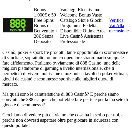
Bonus
Vantaggi
Ricchissimo
1.000€ e 50
Welcome Bonus Vasto
Free Spins
Catalogo Slot e Giochi
Verifica
Bonus di
Programma Fedeltà
Vai Alla
Benvenuto +
Disponibile Ottima Area
recensione
20€ Senza
Live Casinò Assistenza
Deposito
Professionale
Casinò, poker e sport: tre prodotti, tante opportunità di scommessa e
di vincita e, soprattutto, un unico operatore straordinario sul quale
fare affidamento. Parliamo ovviamente di 888 Casino, una delle
migliori piattaforme di gaming a livello internazionale, che ti
permetterà di vivere moltissime emozioni su tavoli da poker virtuali,
giochi da casinò e scommesse sportive alle migliori quote di
mercato.
Ma quali sono le caratteristiche di 888 Casinò? E perché siamo
convinti che 888 sia quel che potrebbe fare per te e per la tua sete di
gioco e di scommessa?
Cerchiamo di vedere più da vicino che cosa ha in serbo per noi, e
perché non dovresti aspettare oltre per giocare in sicurezza con
questo portale!