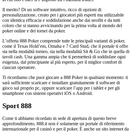
Il merito? Di un software intuitivo, ricco di opzioni di
personalizzazione, creato per i giocatori più esperti ma utilizzabile
con identica efficacia e soddisfazione anche dai neofiti e da tutti
coloro che si stanno avvicinando per la prima volta al mondo del
poker online e dei tornei da poker.
L’offerta 888 Poker comprende tutte le principali varianti di poker,
come il Texas Hold’em, Omaha e 7 Card Stud, che il portale ti offre
sia nella modalità torneo, sia nella modalità Sit & Go che in quella di
tavoli cash. Una gamma ampia che ti permetterà di soddisfare ogni
esigenza, dal principiante al più esperto, per il miglior comfort di
ciascun operatore.
Ti ricordiamo che puoi giocare a 888 Poker in qualsiasi momento: ti
sarà sufficiente scaricare e installare gratuitamente il software di
gioco sul proprio pc, oppure scaricare l’app per i tablet e per gli
smartphone con sistemi operativi iOS o Android.
Sport 888
Come ti abbiamo ricordato in sede di apertura di questo breve
approfondimento, 888.it non è solamente un portale di riferimento
internazionale per il casinò e per il poker. È anche un sito internet da