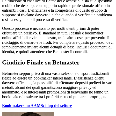
La funzione di chat live di Betmaster è accessibile sia su dispositivo
mobile che desktop, con supporto rapido e professionale offerto in
entrambi i casi. L’efficienza e la competenza di questo gruppo di
supporto si rivelano davvero uniche quando si verifica un problema
o si sta eseguendo il processo di verifica.
Questo processo è necessario per molti utenti prima di poter
effettuare un prelievo. È standard in tutti i casinò e bookmaker
online affidabili e viene utilizzato, tra le altre cose, per prevenire il
riciclaggio di denaro e le frodi. Per completare questo processo, devi
semplicemente inviare alcuni dettagli di base, inclusi i documenti di
identità, e quindi attendere che Betmaster li controlli.
Giudizio Finale su Betmaster
Betmaster seppur privo di una vasta selezione di sport tradizionali
riesce ad essere un bookmaker interessante. L’assistenza clienti
davvero efficiente, la possibilità di effettuare depositi prelievi in vari
metodi, alcuni dei quali garantiscono maggiore privacy ed
anonimato, e le interessanti promozioni di benvenuto ne fanno un
bookmaker da salvare tra i preferiti e su cui puntare i propri gettoni.
Bookmakers no AAMS: i top del settore