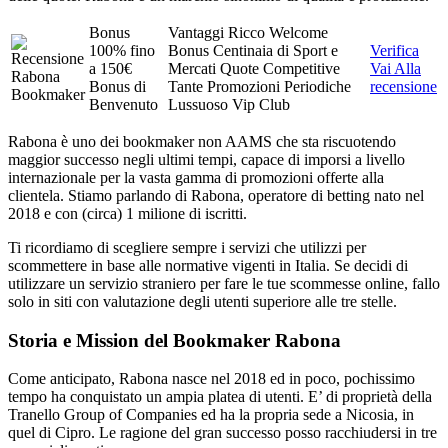
Bonus
Vantaggi
Ricco Welcome
100% fino
Bonus Centinaia di Sport e
Verifica
a 150€
Mercati Quote Competitive
Vai Alla
Bonus di
Tante Promozioni Periodiche
recensione
Benvenuto
Lussuoso Vip Club
Rabona è uno dei bookmaker non AAMS che sta riscuotendo
maggior successo negli ultimi tempi, capace di imporsi a livello
internazionale per la vasta gamma di promozioni offerte alla
clientela. Stiamo parlando di Rabona, operatore di betting nato nel
2018 e con (circa) 1 milione di iscritti.
Ti ricordiamo di scegliere sempre i servizi che utilizzi per
scommettere in base alle normative vigenti in Italia. Se decidi di
utilizzare un servizio straniero per fare le tue scommesse online, fallo
solo in siti con valutazione degli utenti superiore alle tre stelle.
Storia e Mission del Bookmaker Rabona
Come anticipato, Rabona nasce nel 2018 ed in poco, pochissimo
tempo ha conquistato un ampia platea di utenti. E’ di proprietà della
Tranello Group of Companies ed ha la propria sede a Nicosia, in
quel di Cipro. Le ragione del gran successo posso racchiudersi in tre