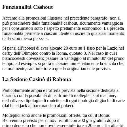
Funzionalità Cashout
Accanto alle promozioni illustrate nel precedente paragrafo, non si
può prescindere dalla funzionalità cashout, sicuramente vantaggiosa
per i consumatori sotto l’aspetto prettamente economico. La predetta
funzionalità permette a ciascun utente di uscire in qualsiasi momento
dalla scommessa piazzata.
Si pensi all’ipotesi di aver giocato 20 euro su 1 fisso per la Lazio nel
derby dell’Olimpico contro la Roma, quotato 3. Nel caso in cui i
biancocelesti dovessero passare in vantaggio al minuto 30′ del primo
tempo, ad esempio, si potrà incassare immediatamente la vincita che,
naturalmente, sarà inferiore a quella originariamente prevista.
La Sezione Casinò di Rabona
Particolarmente ampia è l’offerta prevista nella sezione dedicata al
Casinò, con la possibilità di usufruire di molteplici slot machine,
della diversa tipologia di roulette e di ogni tipologia di giochi di carte
(dal blackjack al baccarat sino al poker).
Molteplici sono anche le promozioni offerte, tra cui il Bonus
Benvenuto previsto per i nuovi iscritti con 200 giri gratuiti dopo il
primo deposito che non dovrà essere inferiore a 20 euro. Tra gli altri