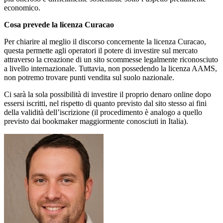
economico.
Cosa prevede la licenza Curacao
Per chiarire al meglio il discorso concernente la licenza Curacao,
questa permette agli operatori il potere di investire sul mercato
attraverso la creazione di un sito scommesse legalmente riconosciuto
a livello internazionale. Tuttavia, non possedendo la licenza AAMS,
non potremo trovare punti vendita sul suolo nazionale.
Ci sarà la sola possibilità di investire il proprio denaro online dopo
essersi iscritti, nel rispetto di quanto previsto dal sito stesso ai fini
della validità dell’iscrizione (il procedimento è analogo a quello
previsto dai bookmaker maggiormente conosciuti in Italia).