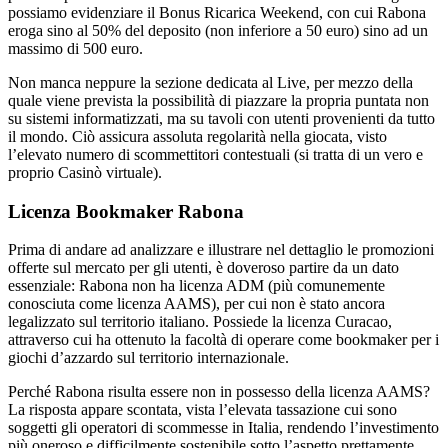
possiamo evidenziare il Bonus Ricarica Weekend, con cui Rabona
eroga sino al 50% del deposito (non inferiore a 50 euro) sino ad un
massimo di 500 euro.
Non manca neppure la sezione dedicata al Live, per mezzo della
quale viene prevista la possibilità di piazzare la propria puntata non
su sistemi informatizzati, ma su tavoli con utenti provenienti da tutto
il mondo. Ciò assicura assoluta regolarità nella giocata, visto
l’elevato numero di scommettitori contestuali (si tratta di un vero e
proprio Casinò virtuale).
Licenza Bookmaker Rabona
Prima di andare ad analizzare e illustrare nel dettaglio le promozioni
offerte sul mercato per gli utenti, è doveroso partire da un dato
essenziale: Rabona non ha licenza ADM (più comunemente
conosciuta come licenza AAMS), per cui non è stato ancora
legalizzato sul territorio italiano. Possiede la licenza Curacao,
attraverso cui ha ottenuto la facoltà di operare come bookmaker per i
giochi d’azzardo sul territorio internazionale.
Perché Rabona risulta essere non in possesso della licenza AAMS?
La risposta appare scontata, vista l’elevata tassazione cui sono
soggetti gli operatori di scommesse in Italia, rendendo l’investimento
più oneroso e difficilmente sostenibile sotto l’aspetto prettamente